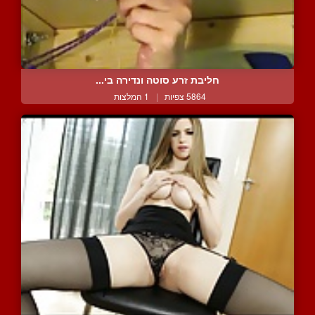
חליבת זרע סוטה ונדירה בי...
5864 צפיות
|
1 המלצות