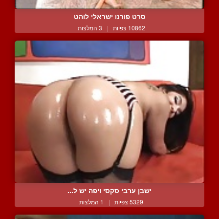
סרט פורנו ישראלי לוהט
10862 צפיות
|
3 המלצות
ישבן ערבי סקסי ויפה יש ל...
5329 צפיות
|
1 המלצות