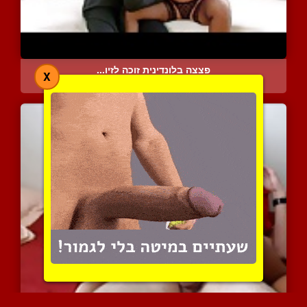
פצצה בלונדינית זוכה לזיו...
X
5066 צפיות
|
0 המלצות