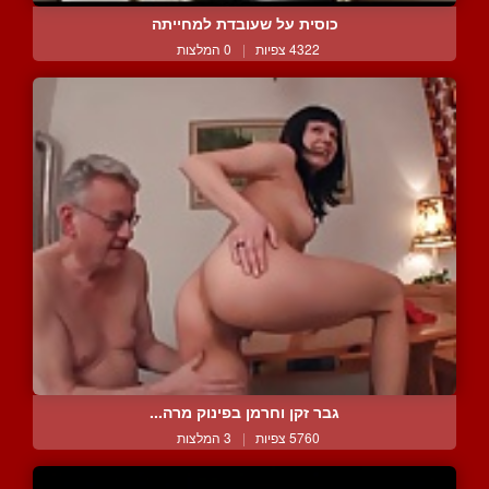
כוסית על שעובדת למחייתה
4322 צפיות
|
0 המלצות
גבר זקן וחרמן בפינוק מרה...
5760 צפיות
|
3 המלצות