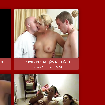
הילדה המילף הרוסיה ושני ...
תמ
5454 צפיות
|
5 המלצות