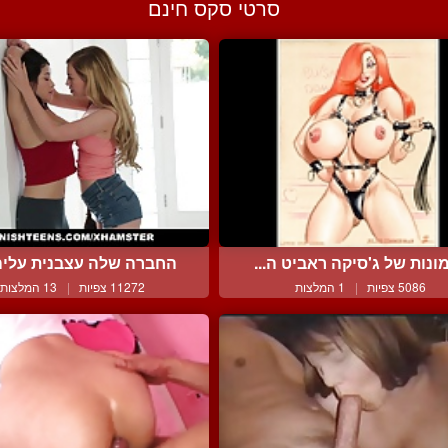
סרטי סקס חינם
ונות של ג'סיקה ראביט ה...
החברה שלה עצבנית עליה ו
5086 צפיות
|
1 המלצות
11272 צפיות
|
13 המלצות