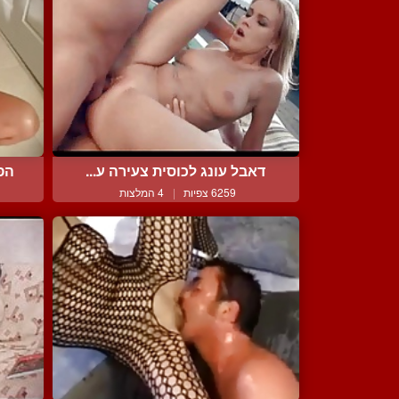
דאבל עונג לכוסית צעירה ע...
הפנ
6259 צפיות
|
4 המלצות