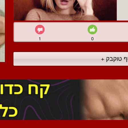
1
0
ף טוקבק +