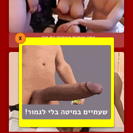
אמא שופעת באורגיה עם חבו...
X
7450 צפיות
|
3 המלצות