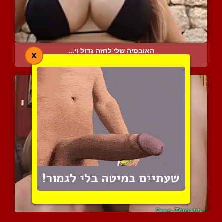
האובסיה שלי לחזה גדול וי...
X
5161 צפיות
|
1 המלצות