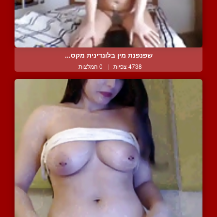
שפנפנת מין בלונדינית מקס...
4738 צפיות
|
0 המלצות