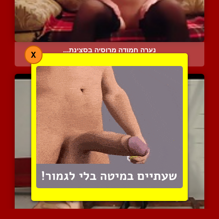
נערה חמודה מרוסיה בסצינת...
X
5345 צפיות
|
2 המלצות