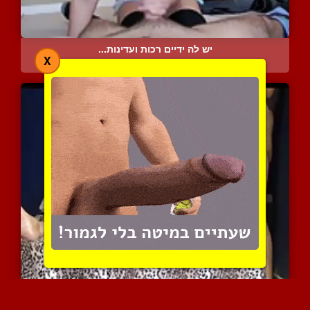
יש לה ידיים רכות ועדינות...
X
4468 צפיות
|
0 המלצות
הבעל צופה באישתו רוכבת ע...