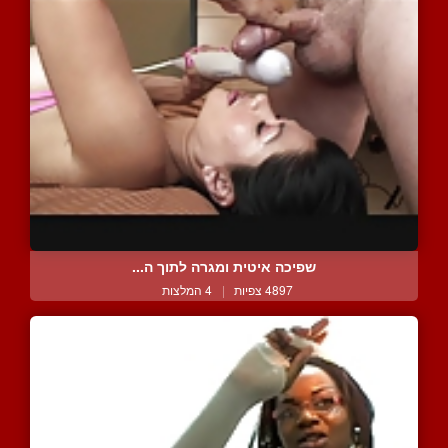
שפיכה איטית ומגרה לתוך ה...
4897 צפיות
|
4 המלצות