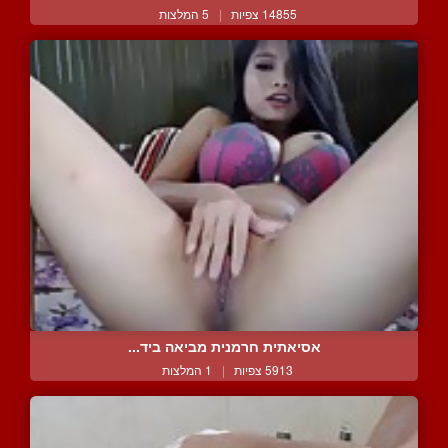
14855 צפיות
|
5 המלצות
אסיאתית חרמנית מביאה ביד...
5913 צפיות
|
1 המלצות