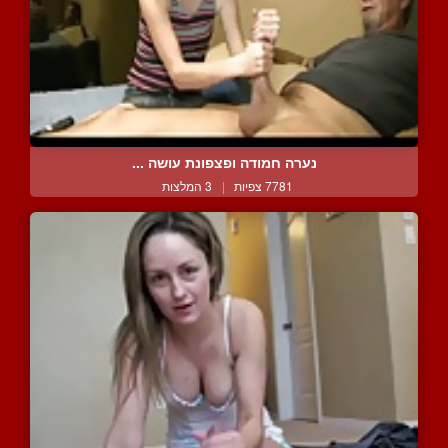
נערה חמודה ופצפונת עושה ...
7781 צפיות
|
3 המלצות