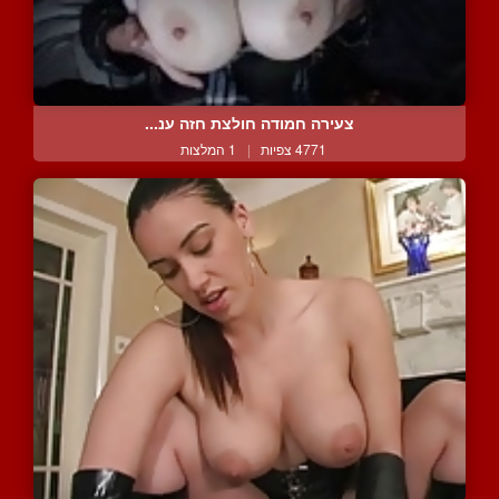
צעירה חמודה חולצת חזה ענ...
4771 צפיות
|
1 המלצות