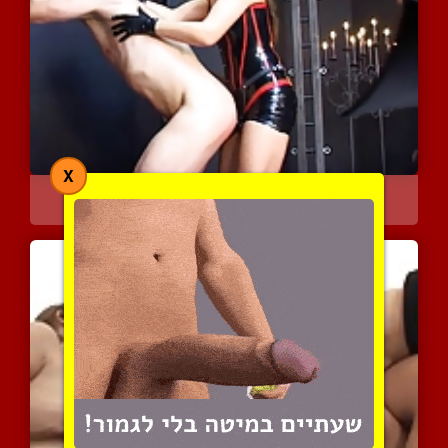
X
מלכת סאדו גרמניה פצצה מז...
4759 צפיות
|
0 המלצות