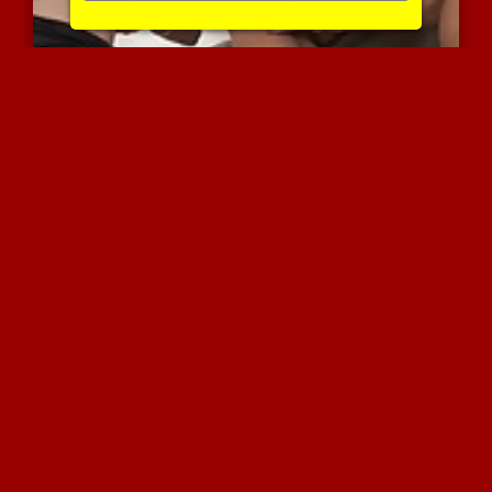
בחור מתענג לו עם שתי כוס...
11839 צפיות
|
3 המלצות