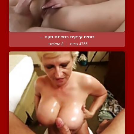
כוסית קינקית בסצינת סקס ...
4755 צפיות
|
2 המלצות