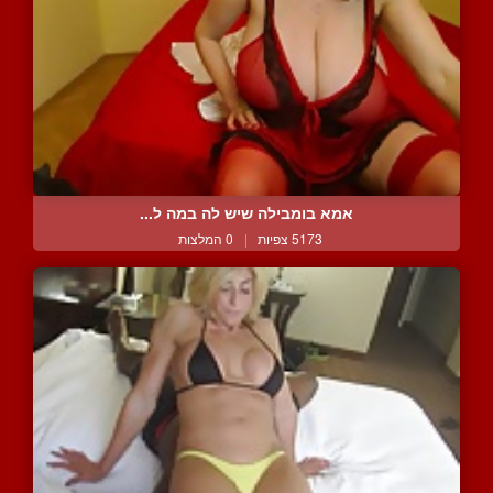
אמא בומבילה שיש לה במה ל...
5173 צפיות
|
0 המלצות