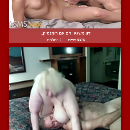
זיון משגע וחם עם רומנטיק...
8376 צפיות
|
7 המלצות