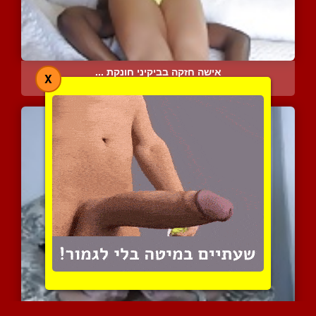
אישה חזקה בביקיני חונקת ...
X
11080 צפיות
|
2 המלצות