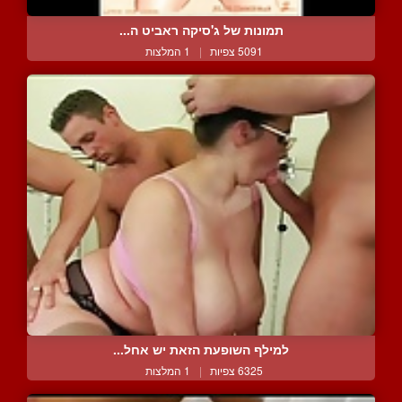
תמונות של ג'סיקה ראביט ה...
5091 צפיות
|
1 המלצות
למילף השופעת הזאת יש אחל...
6325 צפיות
|
1 המלצות