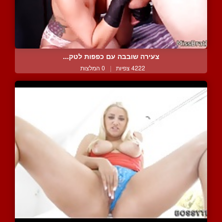
צעירה שובבה עם כפפות לטק...
4222 צפיות
|
0 המלצות