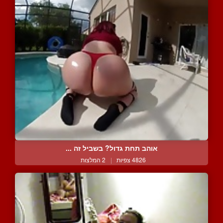
אוהב תחת גדול? בשביל זה ...
4826 צפיות
|
2 המלצות