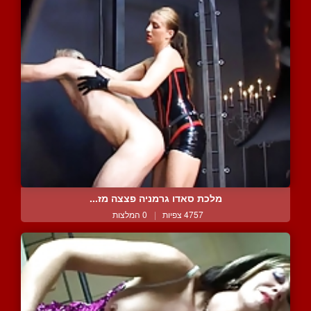
מלכת סאדו גרמניה פצצה מז...
4757 צפיות
|
0 המלצות