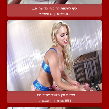
כיף לעשות לה כיף עד שהיא...
6358 צפיות
|
4 המלצות
פצצת מין בלונדינית דומינ...
4581 צפיות
|
1 המלצות