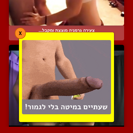
צעירה גרמניה מוצצת ומקבל...
X
5487 צפיות
|
0 המלצות