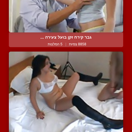
גבר קירח זקן בועל צעירה ...
8858 צפיות
|
5 המלצות