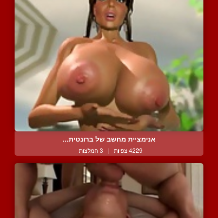
אנימציית מחשב של ברונטית...
4229 צפיות
|
3 המלצות