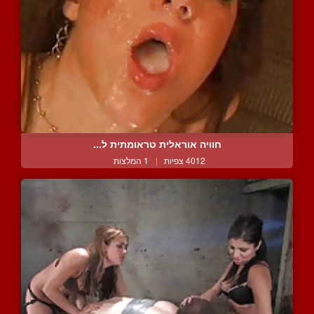
חוויה אוראלית טראומתית ל...
4012 צפיות
|
1 המלצות