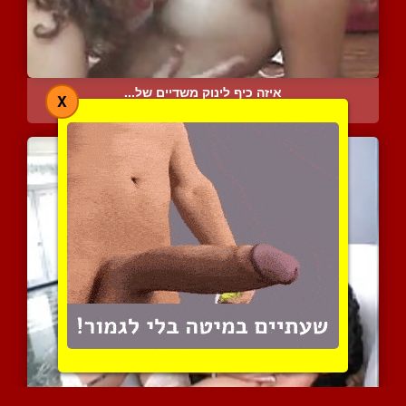
איזה כיף לינוק משדיים של...
X
4868 צפיות
|
1 המלצות