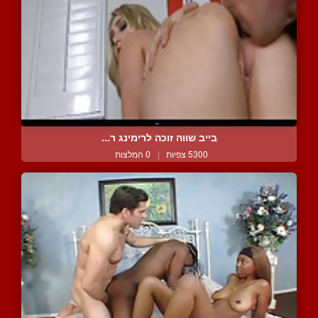
בייב שווה זוכה לרימינג ר...
5300 צפיות
|
0 המלצות