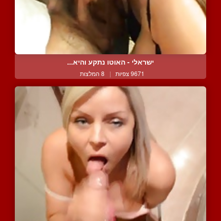
ישראלי - האוטו נתקע והיא...
9671 צפיות
|
8 המלצות