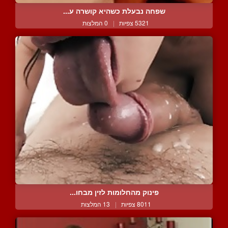
שפחה נבעלת כשהיא קושרה ע...
5321 צפיות
|
0 המלצות
פינוק מהחלומות לזין מבחו...
8011 צפיות
|
13 המלצות