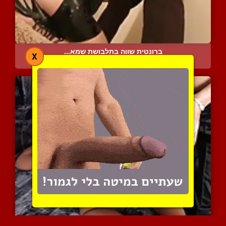
ברונטית שווה בתלבושת שמא...
X
4594 צפיות
|
3 המלצות