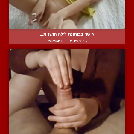
אישה בכותונת לילה חושנית...
3537 צפיות
|
0 המלצות