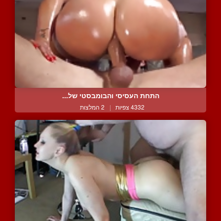
התחת העסיסי והבומבסטי של...
4332 צפיות
|
2 המלצות