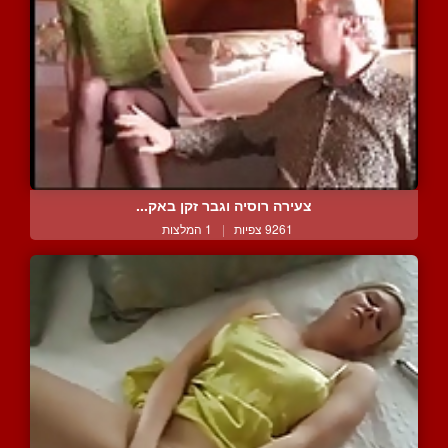
צעירה רוסיה וגבר זקן באק...
9261 צפיות
|
1 המלצות