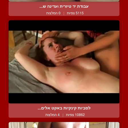
עבודת יד טיזרית ועדינה ש...
5115 צפיות
|
0 המלצות
לסביות קינקיות באקט אלים...
10862 צפיות
|
4 המלצות