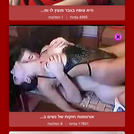
היא צופה בגבר מוצץ לו ומ...
4995 צפיות
|
1 המלצות
אורגזמות חזקות של נשים ב...
17801 צפיות
|
8 המלצות