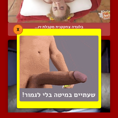
בלונדה צחקקנית מקבלת זיו...
X
7297 צפיות
|
5 המלצות