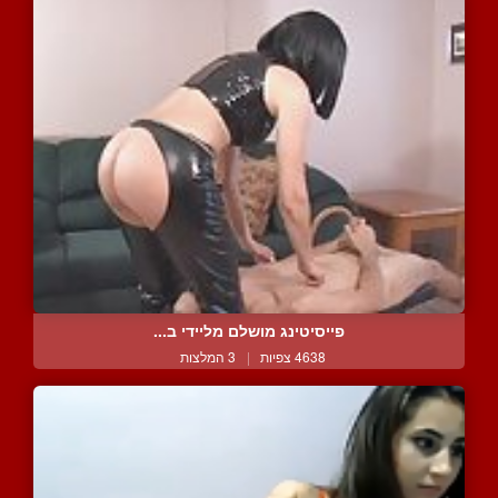
פייסיטינג מושלם מליידי ב...
4638 צפיות
|
3 המלצות