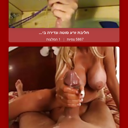
חליבת זרע סוטה ונדירה בי...
5867 צפיות
|
1 המלצות