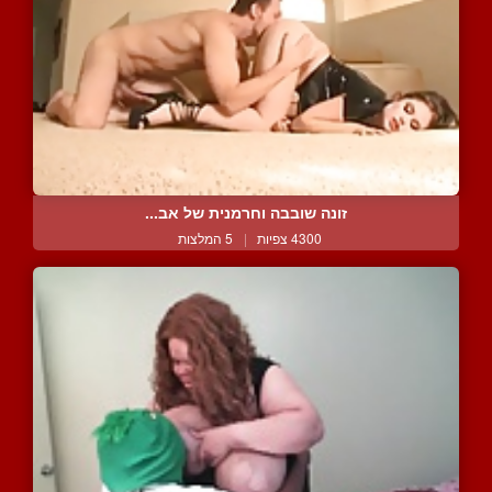
זונה שובבה וחרמנית של אב...
4300 צפיות
|
5 המלצות