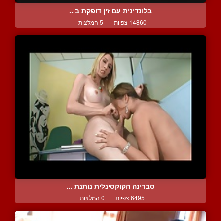
בלונדינית עם זין דופקת ב...
14860 צפיות
|
5 המלצות
סברינה הקוקסינלית נותנת ...
6495 צפיות
|
0 המלצות