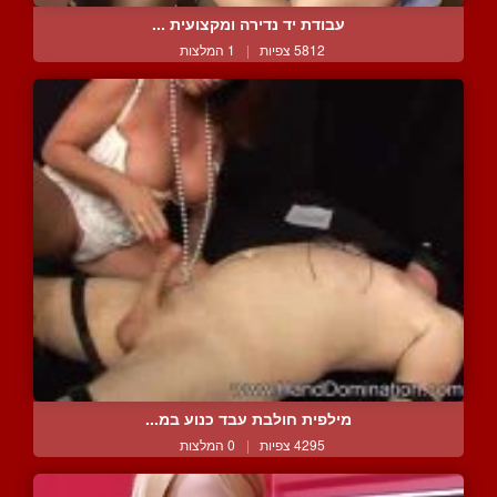
עבודת יד נדירה ומקצועית ...
5812 צפיות
|
1 המלצות
מילפית חולבת עבד כנוע במ...
4295 צפיות
|
0 המלצות