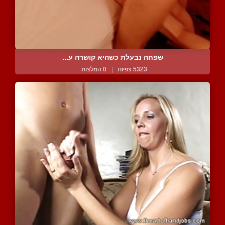
שפחה נבעלת כשהיא קושרה ע...
5323 צפיות
|
0 המלצות