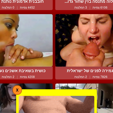
זה מתנסה בזין שחור גדו...
חובבנית אדמונית נותנת מ
6106 צפיות
|
3 המלצות
4452 צפיות
|
0 המלצות
מירה לפנים של ישראלית
כושית בשאיבת אשכים נעימ
7826 צפיות
|
2 המלצות
4208 צפיות
|
2 המלצות
X