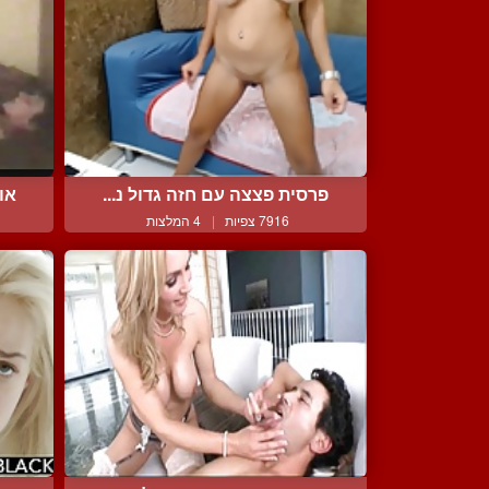
פרסית פצצה עם חזה גדול נ...
או
7916 צפיות
|
4 המלצות