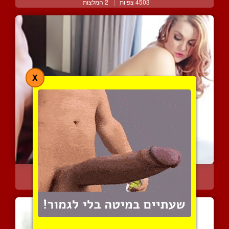
4503 צפיות
|
2 המלצות
X
שמנה קינקית בזיון הדדי ע...
4701 צפיות
|
4 המלצות