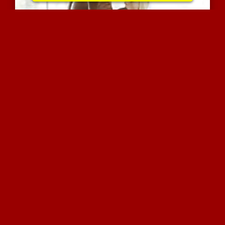
קייט הולכת על שחור
4752 צפיות
|
3 המלצות