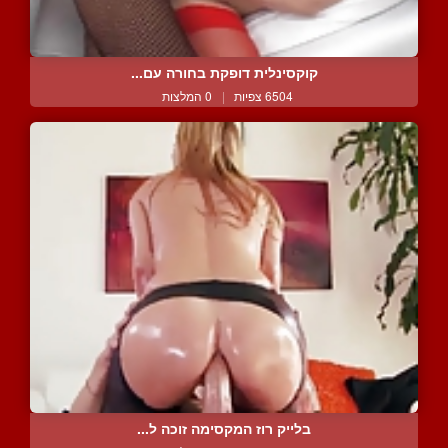
קוקסינלית דופקת בחורה עם...
6504 צפיות
|
0 המלצות
בלייק רוז המקסימה זוכה ל...