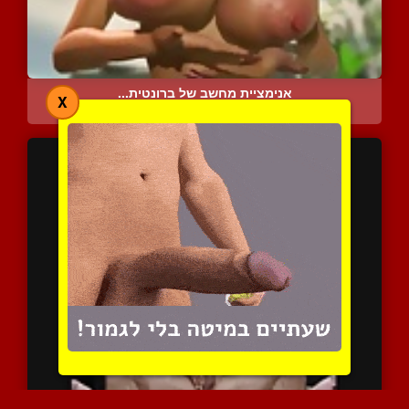
אנימציית מחשב של ברונטית...
X
4229 צפיות
|
3 המלצות