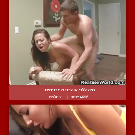
מיה ללני אוהבת שמכניסים ...
4696 צפיות
|
1 המלצות