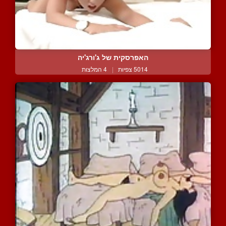
האפרסקית של ג'ורג'יה
5014 צפיות
|
4 המלצות