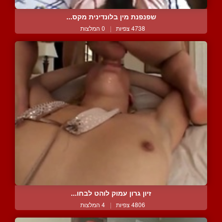
שפנפנת מין בלונדינית מקס...
4738 צפיות
|
0 המלצות
זיון גרון עמוק לוהט לבחו...
4806 צפיות
|
4 המלצות