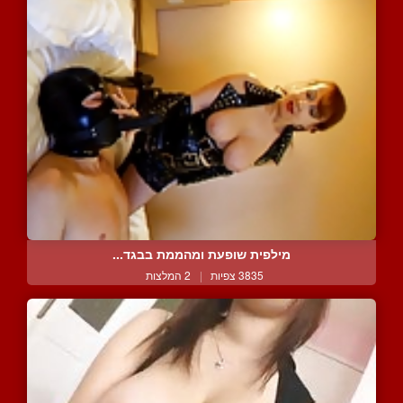
מילפית שופעת ומהממת בבגד...
3835 צפיות
|
2 המלצות