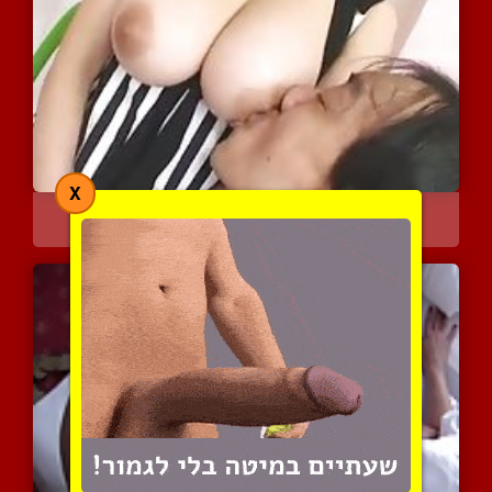
X
אסייתית נהנית להניק את ה...
3973 צפיות
|
0 המלצות