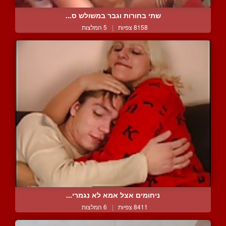
שתי בחורות וגבר במשולש ס...
8158 צפיות
|
5 המלצות
ניחומים אצל אמא לא נגמרי...
8411 צפיות
|
6 המלצות