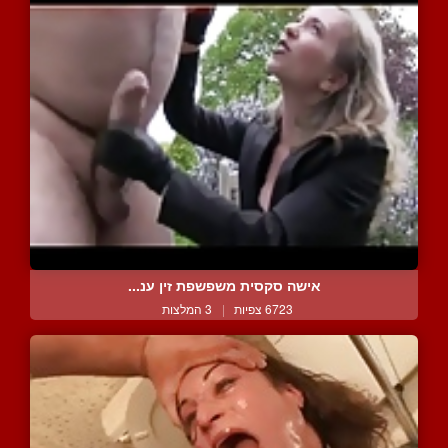
אישה סקסית משפשפת זין ענ...
6723 צפיות
|
3 המלצות