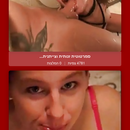
סמרטוטית זנותית וצייתנית...
4781 צפיות
|
0 המלצות