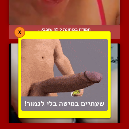
חמודה בכותונת לילה שובבי...
X
4947 צפיות
|
1 המלצות