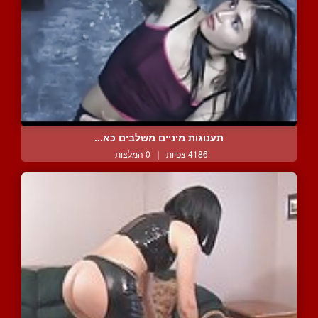
תענוגות מיניים משלבים כא...
4186 צפיות
|
0 המלצות