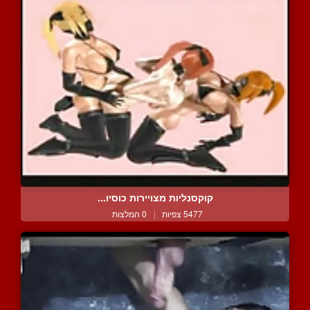
קוקסנליות מצויירות כוסיו...
5477 צפיות
|
0 המלצות