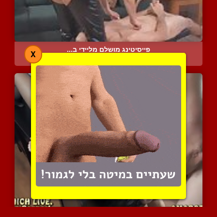
פייסיטינג מושלם מליידי ב...
X
4642 צפיות
|
3 המלצות