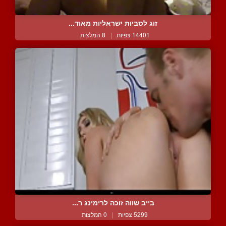
זוג לסביות ישראליות מאוד...
14401 צפיות
|
8 המלצות
בייב שווה זוכה לרימינג ר...
5299 צפיות
|
0 המלצות