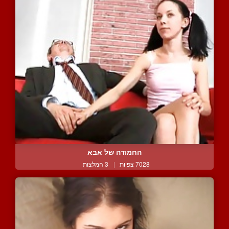
החמודה של אבא
7028 צפיות
|
3 המלצות