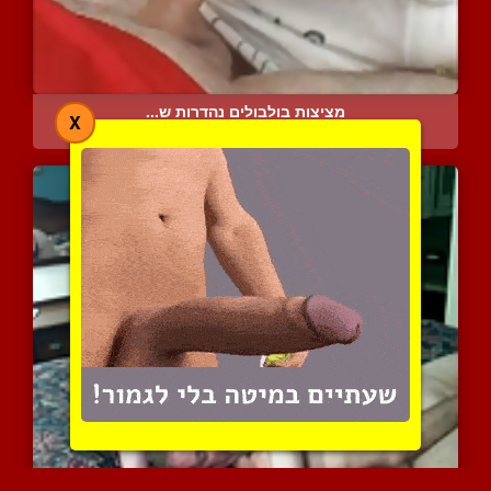
מציצות בולבולים נהדרות ש...
X
4758 צפיות
|
1 המלצות