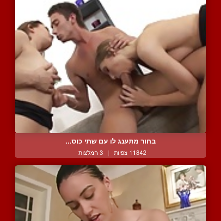
בחור מתענג לו עם שתי כוס...
11842 צפיות
|
3 המלצות