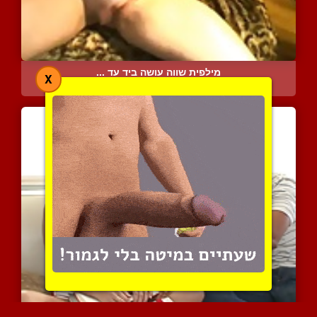
מילפית שווה עושה ביד עד ...
X
4648 צפיות
|
1 המלצות