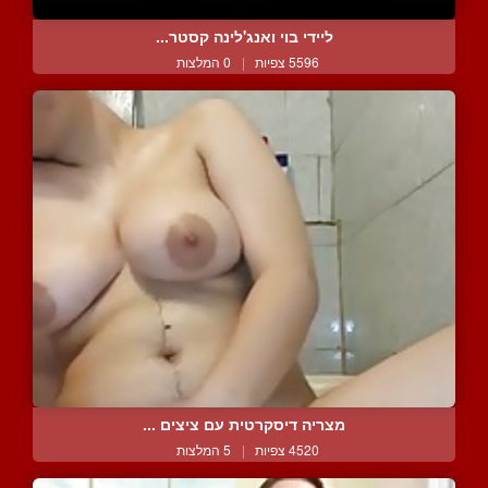
ליידי בוי ואנג'לינה קסטר...
5596 צפיות
|
0 המלצות
מצריה דיסקרטית עם ציצים ...
4520 צפיות
|
5 המלצות