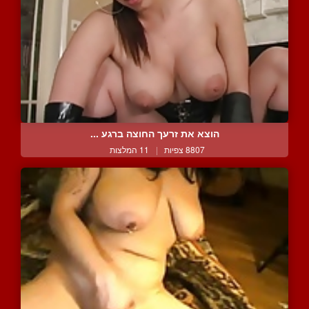
הוצא את זרעך החוצה ברגע ...
8807 צפיות
|
11 המלצות