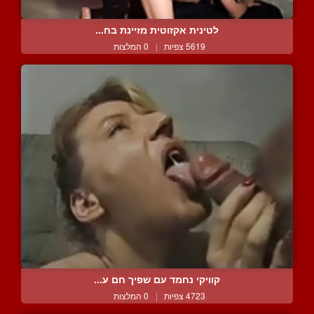
לטינית אקזוטית מזיינת בח...
5619 צפיות
|
0 המלצות
קוויקי נחמד עם שפיך חם ע...
4723 צפיות
|
0 המלצות