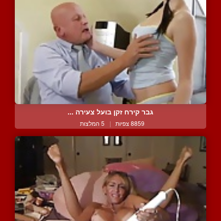
גבר קירח זקן בועל צעירה ...
8859 צפיות
|
5 המלצות