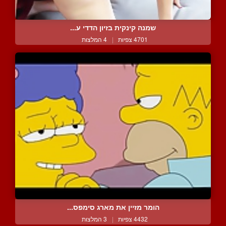
שמנה קינקית בזיון הדדי ע...
4701 צפיות
|
4 המלצות
הומר מזיין את מארג סימפס...
4432 צפיות
|
3 המלצות