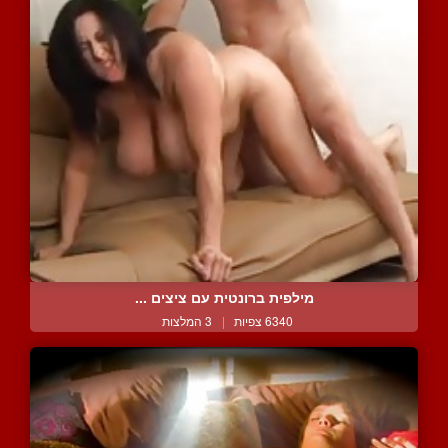
מילפית ברונטית עם ציצים ...
6340 צפיות
|
3 המלצות