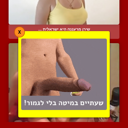
שירן מרעננה היא ישראלית ...
X
13404 צפיות
|
3 המלצות