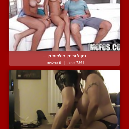
ניקול ורייבן חולקות זין ...
7364 צפיות
|
6 המלצות