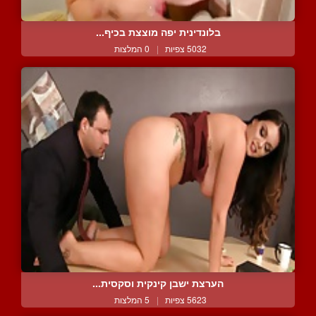
בלונדינית יפה מוצצת בכיף...
5032 צפיות
|
0 המלצות
הערצת ישבן קינקית וסקסית...
5623 צפיות
|
5 המלצות