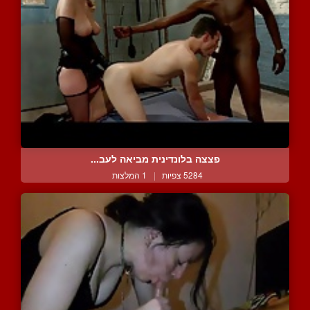
פצצה בלונדינית מביאה לעב...
5284 צפיות
|
1 המלצות