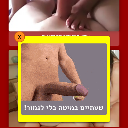
שפשוף זין נדיר ומחרמן אש...
X
5600 צפיות
|
1 המלצות