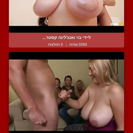
ליידי בוי ואנג'לינה קסטר...
5593 צפיות
|
0 המלצות