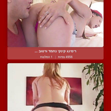
רימינג קינקי נחמד ורטוב ...
4956 צפיות
|
1 המלצות