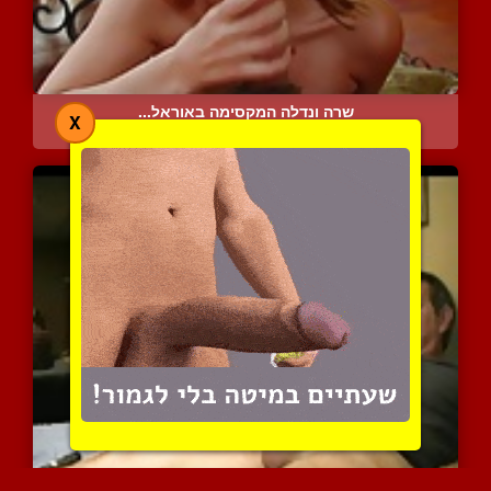
שרה ונדלה המקסימה באוראל...
X
5948 צפיות
|
1 המלצות