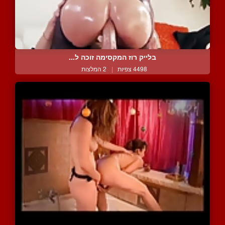
בלייק רוז המקסימה זוכה ל...
4498 צפיות
|
2 המלצות