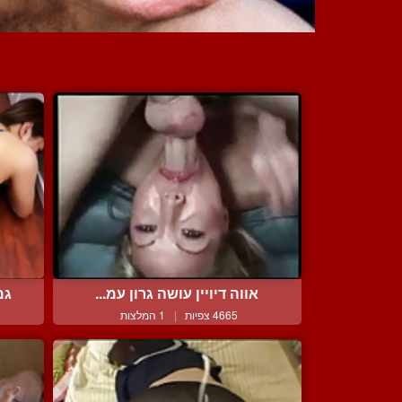
אווה דיויין עושה גרון עמ...
גמ
4665 צפיות
|
1 המלצות