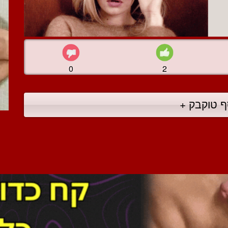
0
2
ף טוקבק +