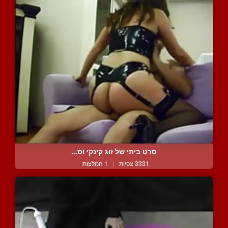
סרט ביתי של זוג קינקי וס...
3331 צפיות
|
1 המלצות