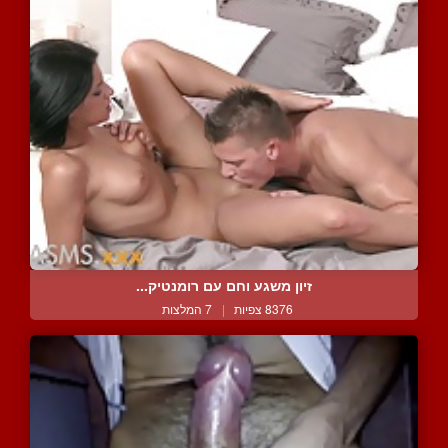
זיון משגע וחם עם רומנטיק...
8376 צפיות
|
7 המלצות