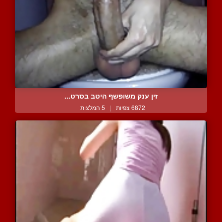
זין ענק משופשף היטב בסרט...
6872 צפיות
|
5 המלצות