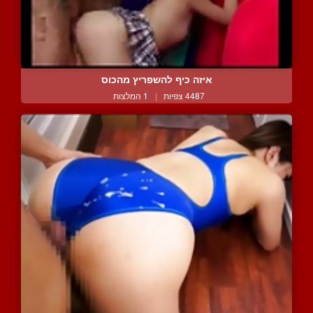
איזה כיף להשפריץ מהכוס
4487 צפיות
|
1 המלצות