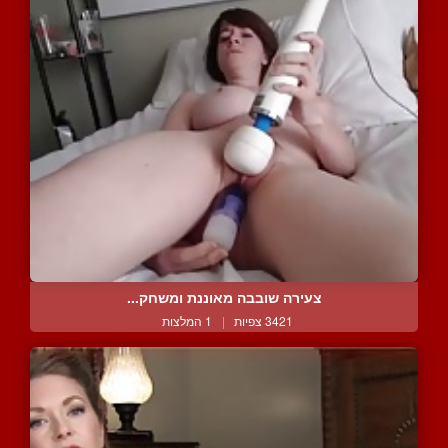
צעירה שובבה מאוננת ומשחק...
3421 צפיות
|
1 המלצות