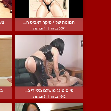
תמונות של ג'סיקה ראביט ה...
צעי
5091 צפיות
|
1 המלצות
פייסיטינג מושלם מליידי ב...
בל
4642 צפיות
|
3 המלצות