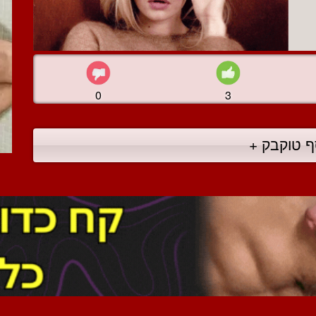
0
3
ף טוקבק +