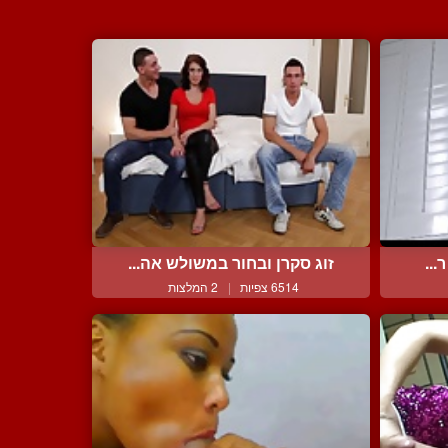
...
זוג סקרן ובחור במשולש אה...
6514 צפיות
|
2 המלצות