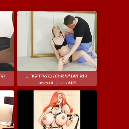
הוא מעניש אותה בהארדקור ...
התע
6429 צפיות
|
0 המלצות