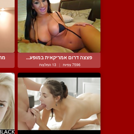
פצצה דרום אמריקאית במופע...
מרי
7596 צפיות
|
13 המלצות