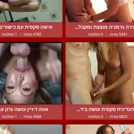
רה גרמניה מוצצת ומקבל...
אישה סקסית עם כישורים י
5491 צפיות
|
0 המלצות
4782 צפיות
|
1 המלצות
ונדינית סקסית עושה ביד...
אווה דיויין עושה גרון עמ
6823 צפיות
|
0 המלצות
4668 צפיות
|
1 המלצות