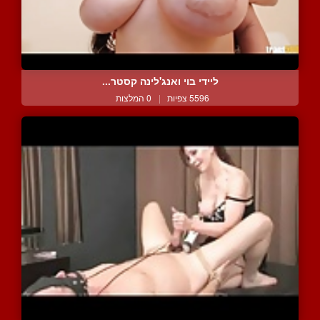
ליידי בוי ואנג'לינה קסטר...
5596 צפיות
|
0 המלצות