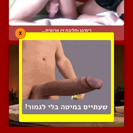
רימינג וחליבת זין ארוטית...
X
8188 צפיות
|
3 המלצות