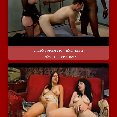
פצצה בלונדינית מביאה לעב...
5285 צפיות
|
1 המלצות