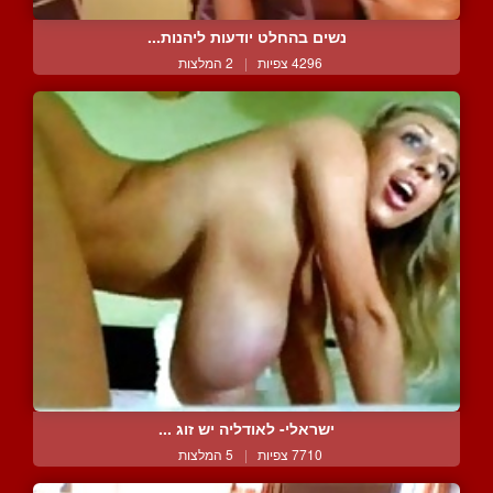
נשים בהחלט יודעות ליהנות...
4296 צפיות
|
2 המלצות
ישראלי- לאודליה יש זוג ...
7710 צפיות
|
5 המלצות