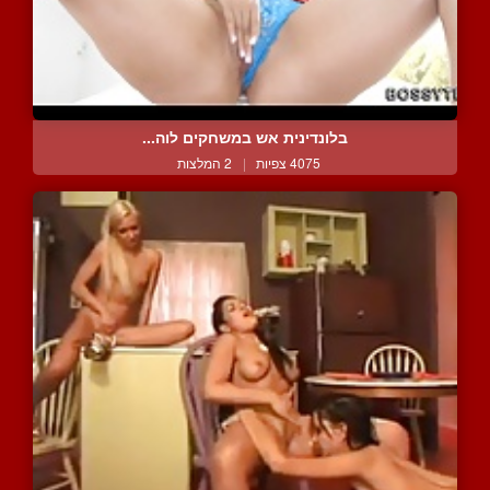
בלונדינית אש במשחקים לוה...
4075 צפיות
|
2 המלצות