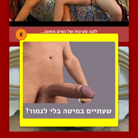
לקט סצינות של נשים מאוננ...
X
16596 צפיות
|
9 המלצות