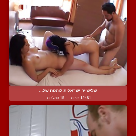
שלישייה ישראלית לוהטת של...
12481 צפיות
|
15 המלצות