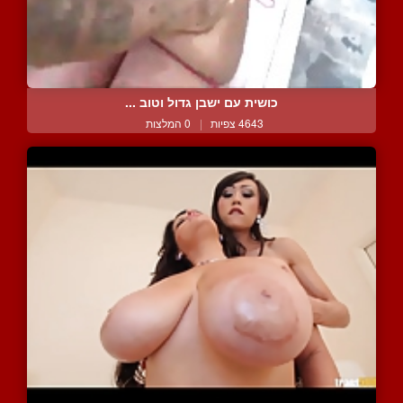
כושית עם ישבן גדול וטוב ...
4643 צפיות
|
0 המלצות