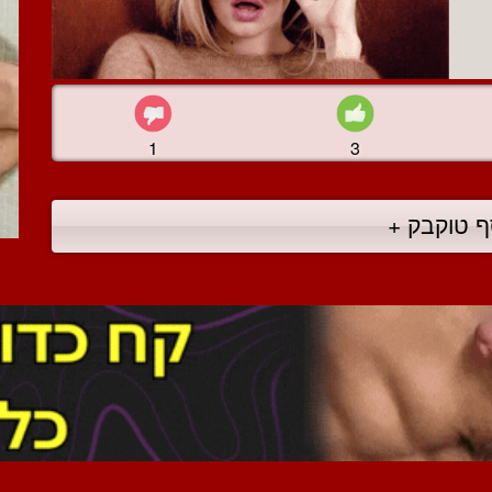
1
3
ף טוקבק +