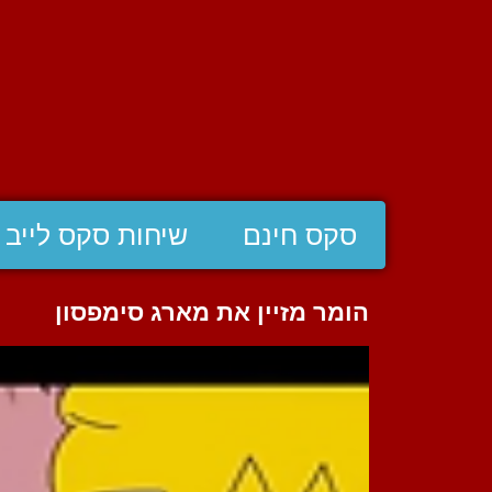
סקס חינם
שיחות סקס לייב
הומר מזיין את מארג סימפסון