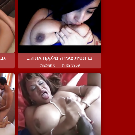
ברונטית צעירה מלקקת את ה...
גבר
3959 צפיות
|
0 המלצות