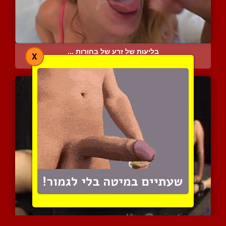
בליעות של זרע של בחורות ...
X
5059 צפיות
|
4 המלצות