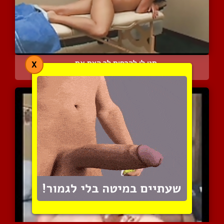
תני לי להרפות לך קצת את ...
X
5671 צפיות
|
1 המלצות