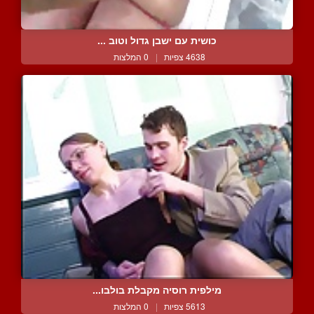
כושית עם ישבן גדול וטוב ...
4638 צפיות
|
0 המלצות
מילפית רוסיה מקבלת בולבו...
5613 צפיות
|
0 המלצות