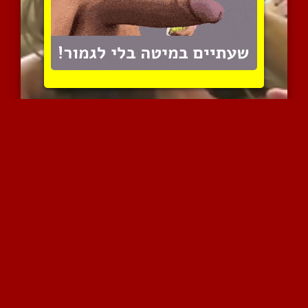
מקבץ של ליקוקי אשכים מחר...
4317 צפיות
|
3 המלצות