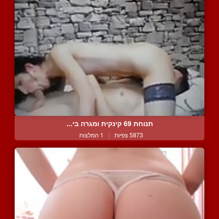
תנוחת 69 קינקית ומגרה בי...
5873 צפיות
|
1 המלצות