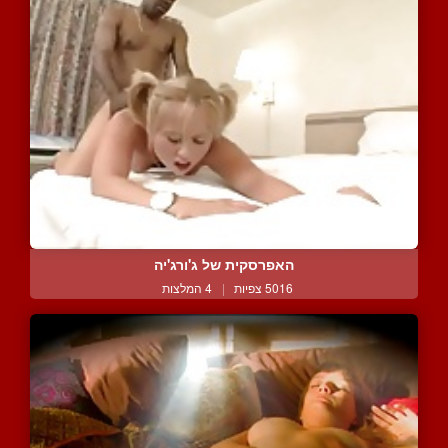
האפרסקית של ג'ורג'יה
5016 צפיות
|
4 המלצות