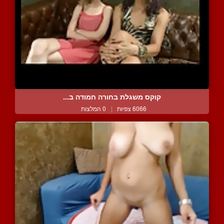
קוקס משגלת בחורה חמודה ב...
6066 צפיות
|
0 המלצות