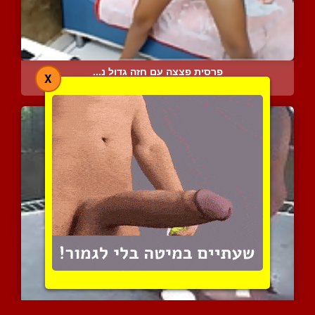
פרסית פצצה עם חזה גדול נ...
X
7919 צפיות
|
4 המלצות