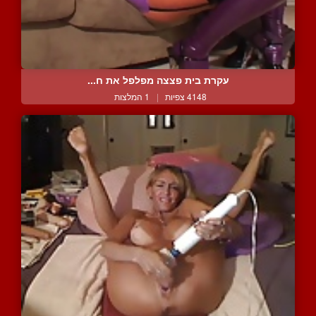
עקרת בית פצצה מפלפל את ח...
4148 צפיות
|
1 המלצות