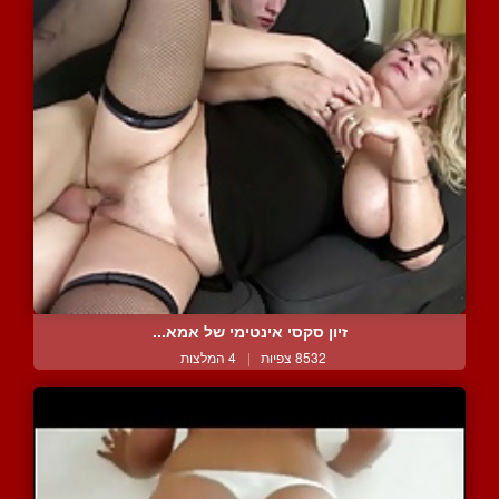
זיון סקסי אינטימי של אמא...
8532 צפיות
|
4 המלצות