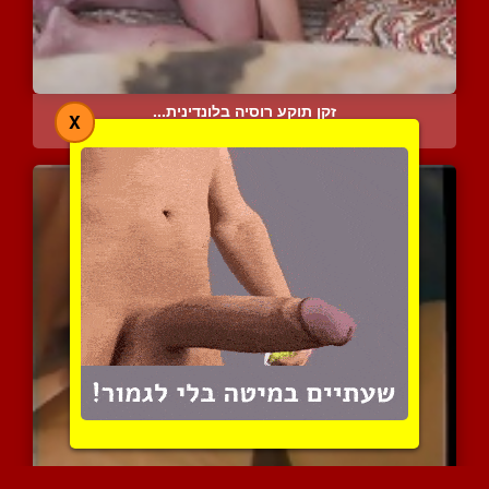
זקן תוקע רוסיה בלונדינית...
X
5825 צפיות
|
4 המלצות