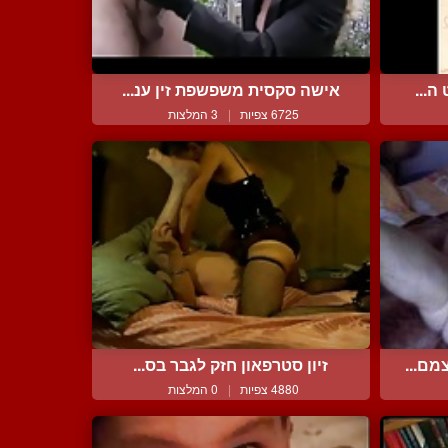
ה...
אישה סקסית משפשפת זין ענ...
6725 צפיות
|
3 המלצות
מם...
זיון סטרפאון חזק לגבר בס...
4880 צפיות
|
0 המלצות