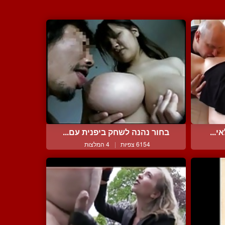
י...
בחור נהנה לשחק ביפנית עם...
6154 צפיות
|
4 המלצות