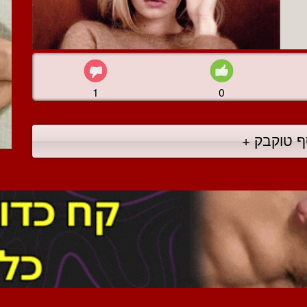
1
0
ף טוקבק +