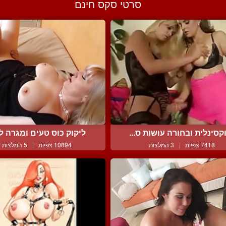
סרטי סקס חינם
קסינלית ובחורה עושות ס...
ליקוק כוס טעים ומגרה לא
7418 צפיות
|
3 המלצות
10894 צפיות
|
5 המלצות