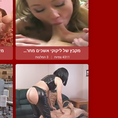
מקבץ של ליקוקי אשכים מחר...
מי
4311 צפיות
|
3 המלצות