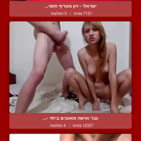
ישראלי - זיון מטריף חושי...
7121 צפיות
|
3 המלצות
גבר ואישה מאוננים ביחד -...
12327 צפיות
|
4 המלצות