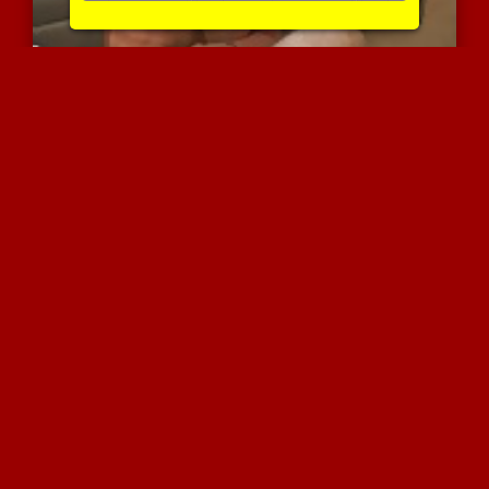
בלונדינית מעניקה טיפול י...
4617 צפיות
|
0 המלצות