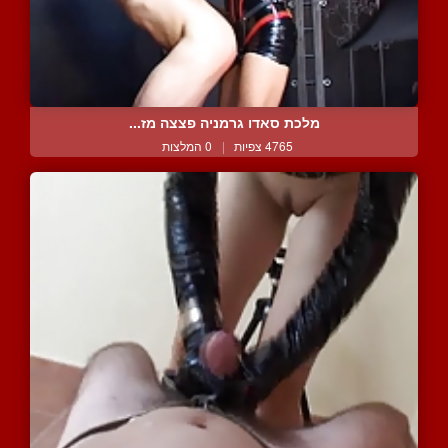
מלכת סאדו גרמניה פצצה מז...
4765 צפיות
|
0 המלצות