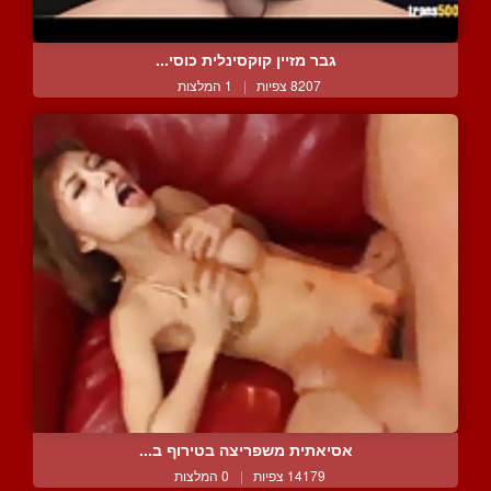
גבר מזיין קוקסינלית כוסי...
8207 צפיות
|
1 המלצות
אסיאתית משפריצה בטירוף ב...
14179 צפיות
|
0 המלצות