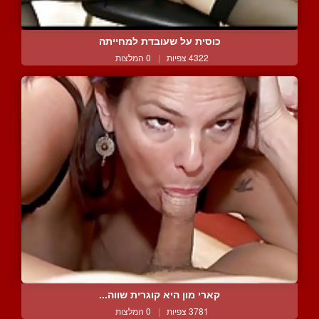
כוסית על שעובדת למחייתה
4322 צפיות
|
0 המלצות
קארי מון היא קוגרית שווה...
3781 צפיות
|
0 המלצות