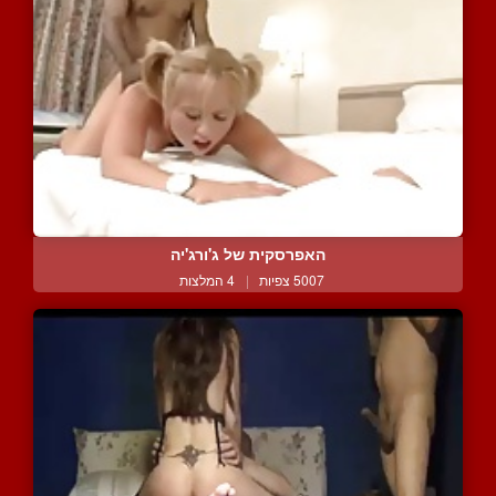
האפרסקית של ג'ורג'יה
5007 צפיות
|
4 המלצות