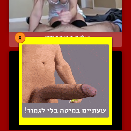
יש לה ידיים רכות ועדינות...
X
4466 צפיות
|
0 המלצות